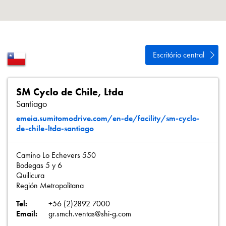
Política de Privacidade
Mapa do site
iSource
Logar
Escritório central
SM Cyclo de Chile, Ltda
Santiago
emeia.sumitomodrive.com/en-de/facility/sm-cyclo-
de-chile-ltda-santiago
Camino Lo Echevers 550
Bodegas 5 y 6
Quilicura
Región Metropolitana
Tel:
+56 (2)2892 7000
Email:
gr.smch.ventas@shi-g.com