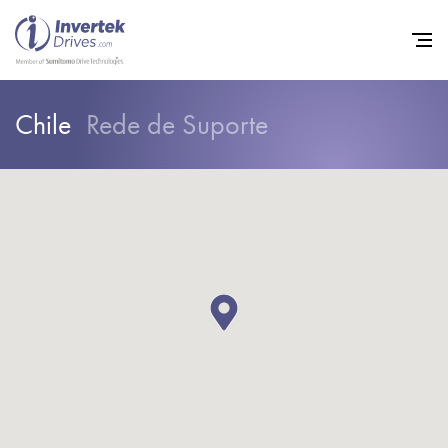
Chile
Rede de Suporte
Início
Inversores de frequência va
Suporte
Sustentabilidade
Notícias
Carreiras
Sobre
Contato