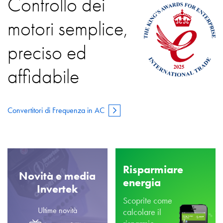
Controllo dei
motori semplice,
preciso ed
affidabile
Convertitori di Frequenza in AC
Risparmiare
Novità e media
energia
Invertek
Scoprite come
Ultime novità
calcolare il