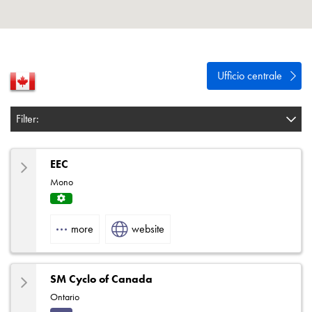
Informativa sulla privacy
Mappa del sito
iSource
Accedere
Ufficio centrale
Filter:
EEC
Mono
Servi
ce
more
website
Centr
e
SM Cyclo of Canada
Ontario