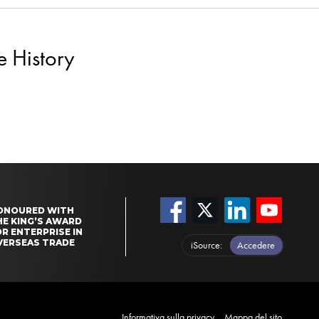
e History
ONOURED WITH
HE KING’S AWARD
R ENTERPRISE IN
VERSEAS TRADE
iSource
Accedere
Informativa sulla privacy
Mappa del sito