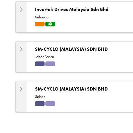
Invertek Drives Malaysia Sdn Bhd
Selangor
Eleva
Servi
tors
ce
Centr
e
SM-CYCLO (MALAYSIA) SDN BHD
Johor Bahru
Indu
Solut
strial
ions
SM-CYCLO (MALAYSIA) SDN BHD
Sabah
Indu
Solut
strial
ions