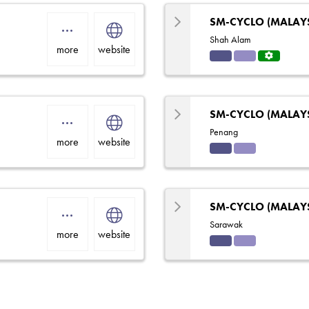
SM-CYCLO (MALAY
Shah Alam
more
website
Indu
Solut
Servi
strial
ions
ce
Centr
e
SM-CYCLO (MALAY
Penang
more
website
Indu
Solut
strial
ions
SM-CYCLO (MALAY
Sarawak
more
website
Indu
Solut
strial
ions