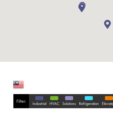
Filter:
Industrial
HVAC
Solutions
Refrigeration
Elevato