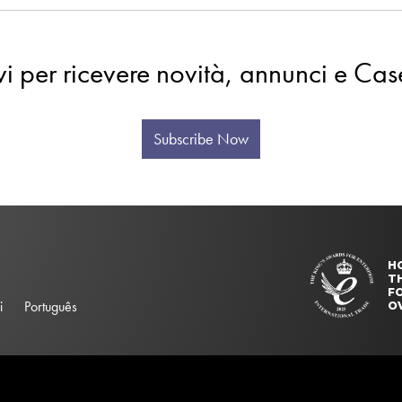
evi per ricevere novità, annunci e Cas
Subscribe Now
H
T
FO
i
Português
O