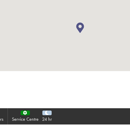
Informativa sulla pri
Mappa del sito
iSource
Acceder
rs
Service Centre
24 hr