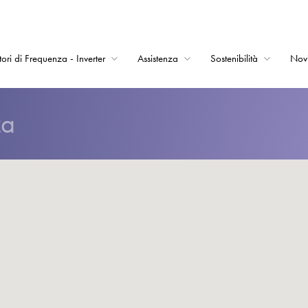
tori di Frequenza - Inverter
Assistenza
Sostenibilità
Nov
Home
za
Convertitori di Frequ
Assistenza
Sostenibilità
Novità
Opportunità di lavor
Informazioni
Contatti