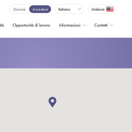
iSource
Accedere
Italiano
Malesia
ità
Opportunità di lavoro
Informazioni
Contatti
enza - Inverter
o