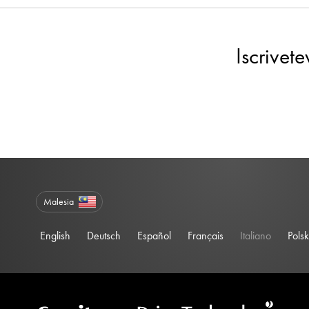
Iscrivet
Malesia
English
Deutsch
Español
Français
Italiano
Polsk