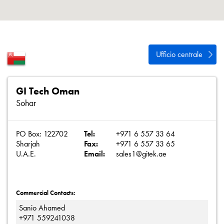
Informativa sulla privacy
Mappa del sito
iSource
Accedere
Ufficio centrale
GI Tech Oman
Sohar
PO Box: 122702
Tel:
+971 6 557 33 64
Sharjah
Fax:
+971 6 557 33 65
U.A.E.
Email:
sales1@gitek.ae
Commercial Contacts:
Sanio Ahamed
+971 559241038