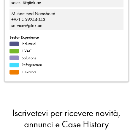
sales1@gitek.ae
Muhammed Namsheed
+971 559244043
service@gitek.ae
Sector Experience
Industrial
HVAC
Solutions
Refrigeration
Elevators
Iscrivetevi per ricevere novità,
annunci e Case History