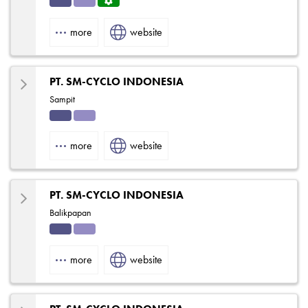
Indu
Solut
Servi
strial
ions
ce
more
website
Centr
e
PT. SM-CYCLO INDONESIA
Sampit
Indu
Solut
strial
ions
more
website
PT. SM-CYCLO INDONESIA
Balikpapan
Indu
Solut
strial
ions
more
website