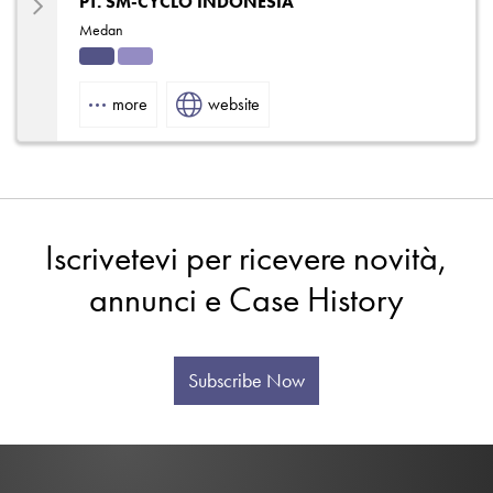
PT. SM-CYCLO INDONESIA
Medan
Indu
Solut
strial
ions
more
website
Iscrivetevi per ricevere novità,
annunci e Case History
Subscribe Now