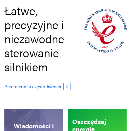
Łatwe,
precyzyjne i
niezawodne
sterowanie
silnikiem
Przemienniki częstotliwości
Oszczędzaj
Wiadomości i
energię