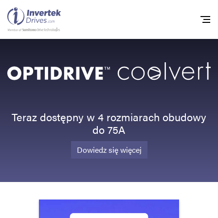
Home
Przemienniki częstot
Do pobrania
Teraz dostępny w 4 rozmiarach obudowy
do 75A
Zrównoważony rozw
Nowości
Dowiedz się więcej
Oferty pracy
O nas
Kontakt