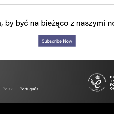
a, by być na bieżąco z naszymi
Subscribe Now
H
T
FO
Polski
Português
O