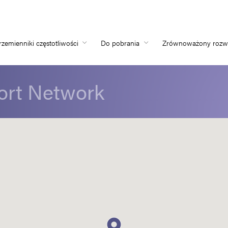
rzemienniki częstotliwości
Do pobrania
Zrównoważony rozw
Home
ort Network
Przemienniki częs
Do pobrania
Zrównoważony ro
Nowości
Oferty pracy
O nas
Kontakt