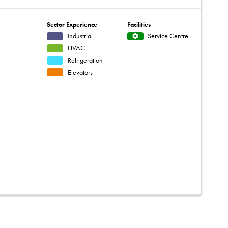
Sector Experience
Facilities
Industrial
Service Centre
HVAC
Refrigeration
Elevators