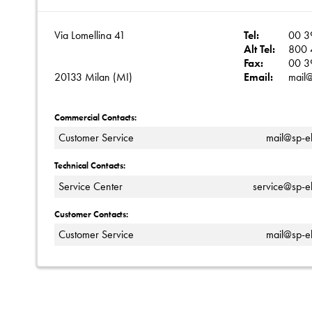
Via Lomellina 41
Tel:
00 3
Alt Tel:
800 
Fax:
00 3
20133 Milan (MI)
Email:
mail@
Commercial Contacts:
Customer Service
mail@sp-ele
Technical Contacts:
Service Center
service@sp-ele
Customer Contacts:
Customer Service
mail@sp-ele