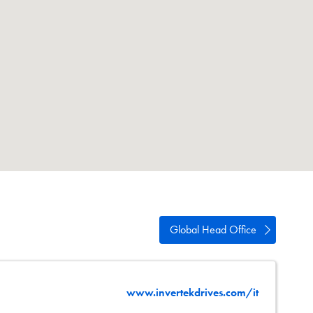
ści
acja
Global Head Office
www.invertekdrives.com/it