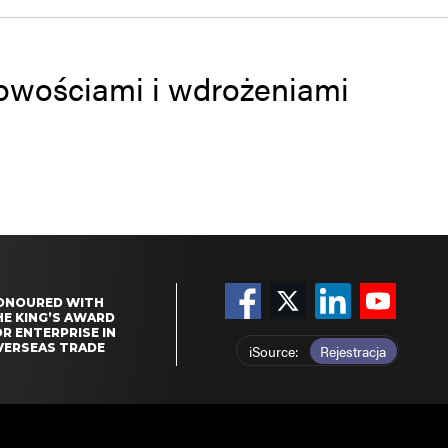
 nowościami i wdrożeniami
ONOURED WITH
HE KING’S AWARD
R ENTERPRISE IN
VERSEAS TRADE
iSource
Rejestracja