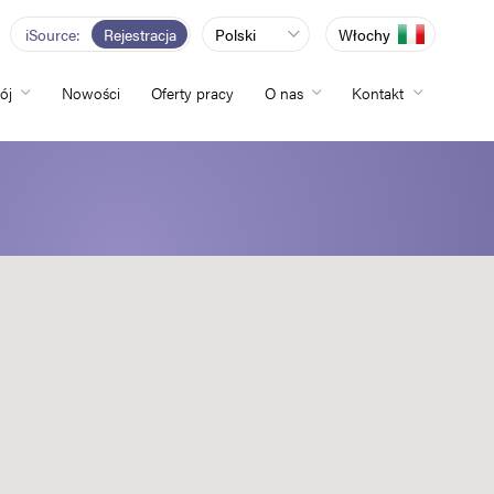
iSource
Rejestracja
Polski
Włochy
ój
Nowości
Oferty pracy
O nas
Kontakt
totliwości
zwój