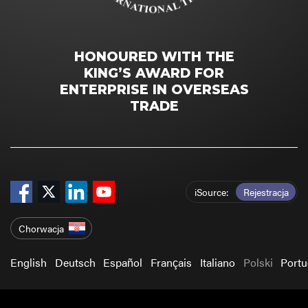
HONOURED WITH THE
KING’S AWARD FOR
ENTERPRISE IN OVERSEAS
TRADE
iSource
Rejestracja
Chorwacja
English
Deutsch
Español
Français
Italiano
Polski
Port