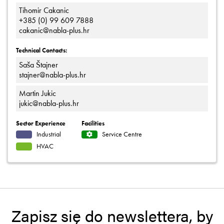
Tihomir Cakanic
+385 (0) 99 609 7888
cakanic@nabla-plus.hr
Technical Contacts:
Saša Štajner
stajner@nabla-plus.hr
Martin Jukic
jukic@nabla-plus.hr
Sector Experience
Facilities
Industrial
Service Centre
HVAC
Zapisz się do newslettera, by