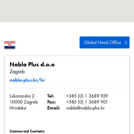
Polityka prywatności
Mapa strony
iSource
Rejestracja
Global Head Office
Nabla Plus d.o.o
Zagreb
nabla-plus.hr/hr
Lukoranska 2
Tel:
+385 (0) 1 3689 929
10000 Zagreb
Fax:
+385 (0) 1 3689 901
Hrvatska
Email:
nabla@nabla-plus.hr
Commercial Contacts: