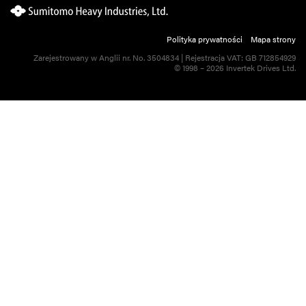
Polityka prywatności
Mapa strony
Zarejestrowany w Anglii nr. No. 3504834 | Rejestracja VAT: GB 712854929
© 1998 – 2026 Invertek Drives Ltd.