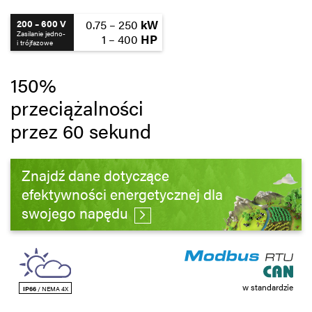
Polityka prywatności
0.75 – 250
kW
200 – 600 V
Zasilanie jedno-
1 – 400
HP
Mapa strony
i trójfazowe
iSource
Rejestracja
150%
przeciążalności
przez 60 sekund
Znajdź dane dotyczące
efektywności energetycznej dla
swojego napędu
w standardzie
IP66
/ NEMA 4X