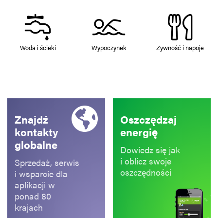
Woda i ścieki
Wypoczynek
Żywność i napoje
Znajdź
Oszczędzaj
kontakty
energię
globalne
Dowiedz się jak
i oblicz swoje
Sprzedaż, serwis
oszczędności
i wsparcie dla
aplikacji w
ponad 80
krajach