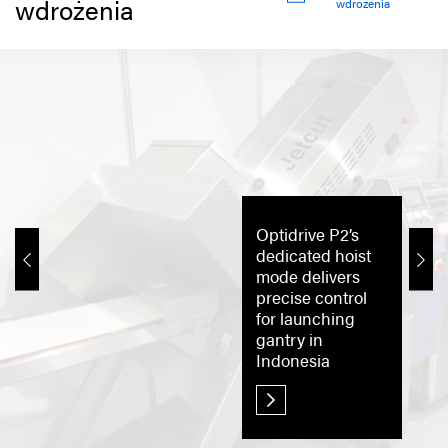
wdrożenia
wdrożenia
Optidrive P2’s
dedicated hoist
mode delivers
precise control
for launching
gantry in
Indonesia