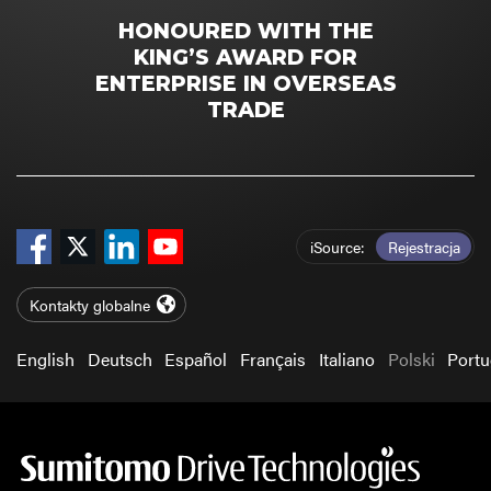
HONOURED WITH THE
KING’S AWARD FOR
ENTERPRISE IN OVERSEAS
TRADE
iSource
Rejestracja
Kontakty globalne
English
Deutsch
Español
Français
Italiano
Polski
Port