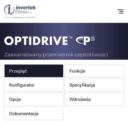
Home
Przemienniki częstot
Zaawansowany przemiennik częstotliwości
Do pobrania
Przegląd
Funkcje
Zrównoważony rozw
Konfigurator
Specyfikacja
Nowości
Oferty pracy
Opcje
Wdrożenia
O nas
Dokumentacja
Kontakt