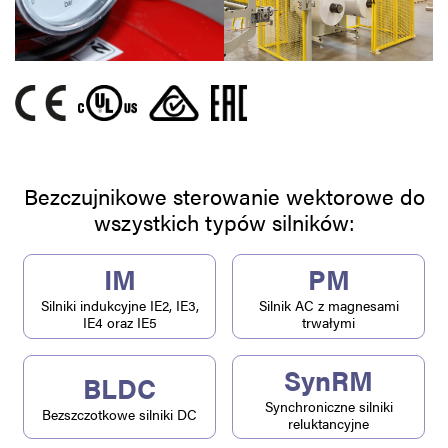
Bezczujnikowe sterowanie wektorowe do
wszystkich typów silników:
IM
PM
Silniki indukcyjne IE2, IE3,
Silnik AC z magnesami
IE4 oraz IE5
trwałymi
SynRM
BLDC
Synchroniczne silniki
Bezszczotkowe silniki DC
reluktancyjne