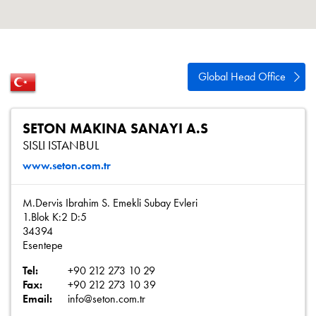
Polityka prywatności
Mapa strony
iSource
Rejestracja
Global Head Office
SETON MAKINA SANAYI A.S
SISLI ISTANBUL
www.seton.com.tr
M.Dervis Ibrahim S. Emekli Subay Evleri
1.Blok K:2 D:5
34394
Esentepe
Tel:
+90 212 273 10 29
Fax:
+90 212 273 10 39
Email:
info@seton.com.tr