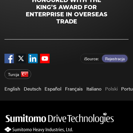
HONOURED WITH THE
KING’S AWARD FOR
ENTERPRISE IN OVERSEAS
TRADE
iSource
Rejestracja
Turcja
English
Deutsch
Español
Français
Italiano
Polski
Port