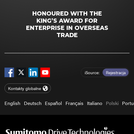
HONOURED WITH THE
KING’S AWARD FOR
ENTERPRISE IN OVERSEAS
TRADE
iSource
Rejestracja
Kontakty globalne
English
Deutsch
Español
Français
Italiano
Polski
Port