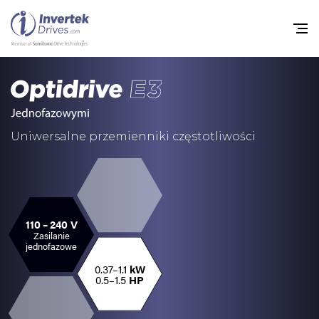
Home
Przemienniki częstot
Uniwersalne przemienniki częstotliwości
Do pobrania
Zrównoważony rozw
Nowości
110 – 240 V
Zasilanie
Oferty pracy
jednofazowe
0.37–1.1
kW
O nas
0.5–1.5
HP
Kontakt