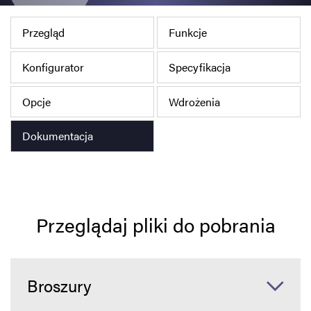
Polityka prywatności
Przegląd
Funkcje
Mapa strony
Konfigurator
Specyfikacja
iSource
Rejestracja
Opcje
Wdrożenia
Dokumentacja
Przeglądaj pliki do pobrania
Broszury