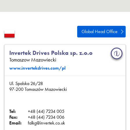
Polityka prywatności
Mapa strony
iSource
Rejestracja
Global Head Office
Invertek Drives Polska sp. z.o.o
Tomaszow Mazowiecki
www.invertekdrives.com/pl
Ul. Spalska 26/28
97-200 Tomaszów Mazowiecki
Tel:
+48 (44) 7234 005
Fax:
+48 (44) 7234 006
Email:
falkg@invertek.co.uk