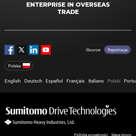
ENTERPRISE IN OVERSEAS
TRADE
iSource
Rejestracja
Polska
English
Deutsch
Español
Français
Italiano
Polski
Port
Polityka prywatności
Mapa strony