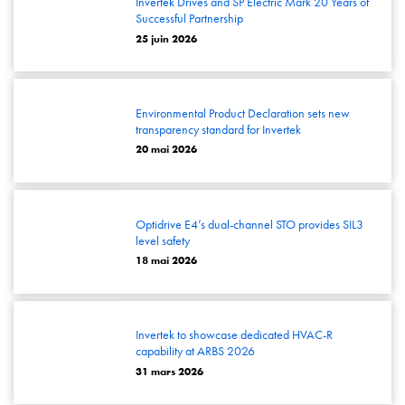
Invertek Drives and SP Electric Mark 20 Years of
Successful Partnership
25 juin 2026
Environmental Product Declaration sets new
transparency standard for Invertek
20 mai 2026
Optidrive E4’s dual-channel STO provides SIL3
level safety
18 mai 2026
Invertek to showcase dedicated HVAC-R
capability at ARBS 2026
31 mars 2026