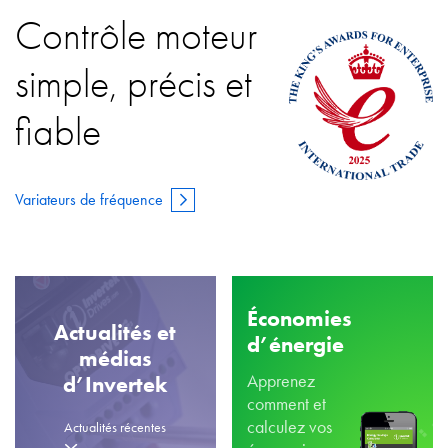
Contrôle moteur
simple, précis et
fiable
Variateurs de fréquence
Économies
Actualités et
d’énergie
médias
Apprenez
d’Invertek
comment et
calculez vos
Actualités récentes