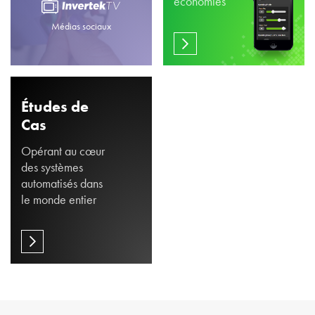
économies
Médias sociaux
Études de
Cas
Opérant au cœur
des systèmes
automatisés dans
le monde entier