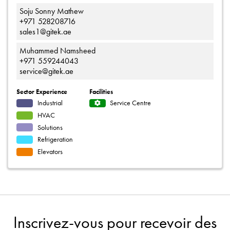
Soju Sonny Mathew
+971 528208716
sales1@gitek.ae
Muhammed Namsheed
+971 559244043
service@gitek.ae
Sector Experience
Facilities
Industrial
Service Centre
HVAC
Solutions
Refrigeration
Elevators
Inscrivez-vous pour recevoir des