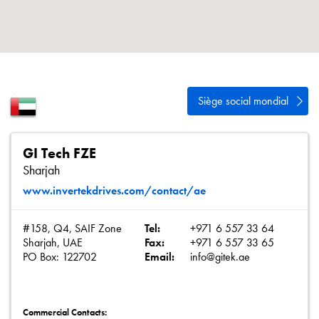
Politique de confidentialité
Plan du site
iSource
Se connecter
Siège social mondial
GI Tech FZE
Sharjah
www.invertekdrives.com/contact/ae
#158, Q4, SAIF Zone
Tel:
+971 6 557 33 64
Sharjah, UAE
Fax:
+971 6 557 33 65
PO Box: 122702
Email:
info@gitek.ae
Commercial Contacts: