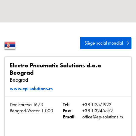
Politique de confidentialité
Plan du site
iSource
Se connecter
Siège social mondial
Electro Pneumatic Solutions d.o.o
Beograd
Beograd
www.ep-solutions.rs
Danicareva 16/3
Tel:
+381112571922
Beograd-Vracar 11000
Fax:
+381113245552
Email:
office@ep-solutions.rs