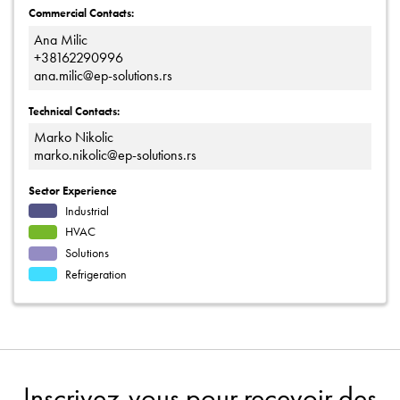
Commercial Contacts:
Ana Milic
+38162290996
ana.milic@ep-solutions.rs
Technical Contacts:
Marko Nikolic
marko.nikolic@ep-solutions.rs
Sector Experience
Industrial
HVAC
Solutions
Refrigeration
Inscrivez-vous pour recevoir des