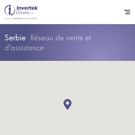
Serbie
Réseau de vente et
Home
d'assistance
Variateurs de fréquence
Support
Durabilité
Actualité
Carrière
À propos
Contact