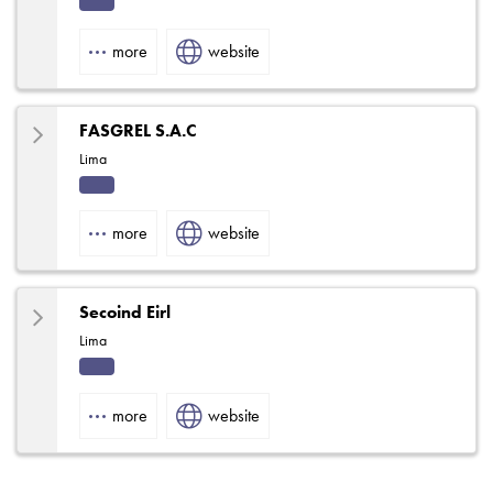
Indu
strial
more
website
FASGREL S.A.C
Lima
Indu
strial
more
website
Secoind Eirl
Lima
Indu
strial
more
website