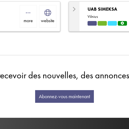
UAB SIMEKSA
Vilnius
more
website
Indu
HVA
Refri
Servi
strial
C
gerat
ce
ion
Centr
e
recevoir des nouvelles, des annonces
Abonnez-vous maintenant