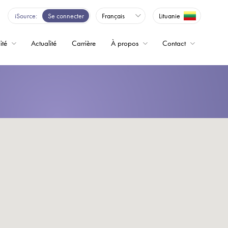
iSource
Se connecter
Français
Lituanie
ité
Actualité
Carrière
À propos
Contact
ence