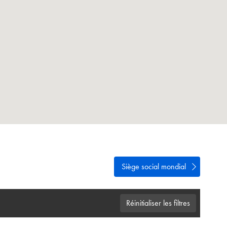
ialité
cter
Siège social mondial
Réinitialiser les filtres