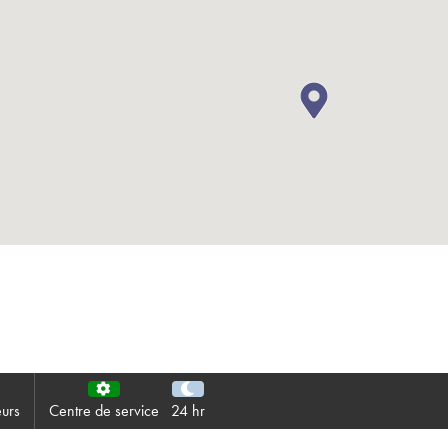
Politique de confident
Plan du site
iSource
Se conne
urs
Centre de service
24 hr