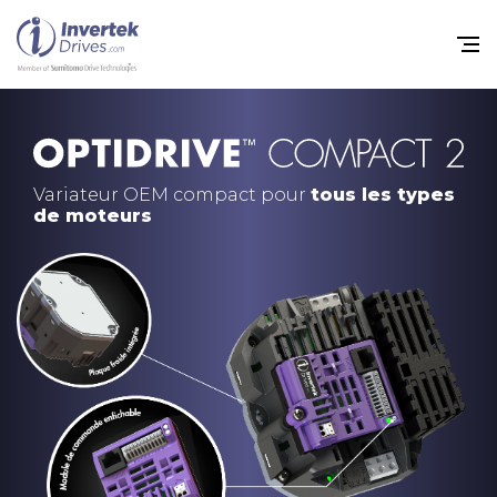
Home
Variateurs de fréquence
Variateur OEM compact pour
tous les types
de moteurs
Support
Durabilité
Actualité
Carrière
À propos
Contact