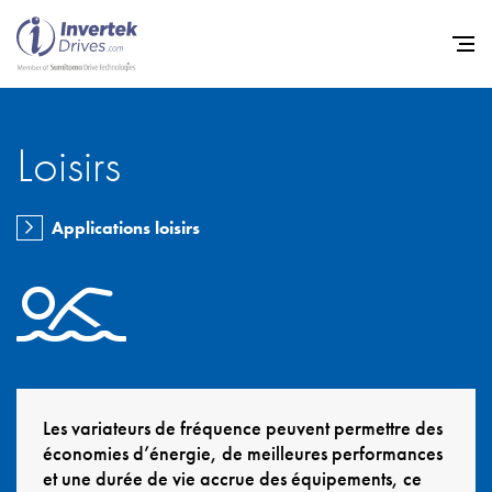
Loisirs
Home
Variateurs de fréquence
Applications loisirs
Support
Durabilité
Actualité
Carrière
À propos
Les variateurs de fréquence peuvent permettre des
économies d’énergie, de meilleures performances
Contact
et une durée de vie accrue des équipements, ce