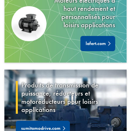
Moteurs électriques à
haut rendement et
personnalisés pour
loisirs
applications
lafert.com
Produits de transmission de
puissance, réducteurs et
motoréducteurs pour
loisirs
applications
sumitomodrive.com