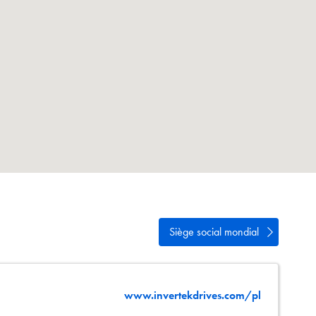
ialité
cter
Siège social mondial
www.invertekdrives.com/pl