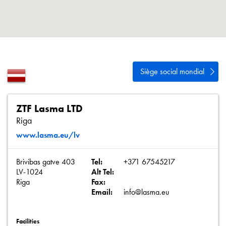
Politique de confidentialité
Plan du site
iSource
Se connecter
Siège social mondial
ZTF Lasma LTD
Riga
www.lasma.eu/lv
Brivibas gatve 403
Tel:
+371 67545217
LV-1024
Alt Tel:
Riga
Fax:
Email:
info@lasma.eu
Facilities