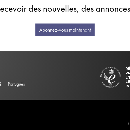
recevoir des nouvelles, des annonces
Abonnez-vous maintenant
R
PR
L
L
i
Português
I
E