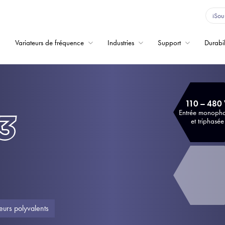
iSou
Variateurs de fréquence
Industries
Support
Durabil
Home
Variateurs de fréqu
110 – 480
Support
Entrée monoph
et triphasée
Durabilité
Actualité
Carrière
À propos
eurs polyvalents
Contact