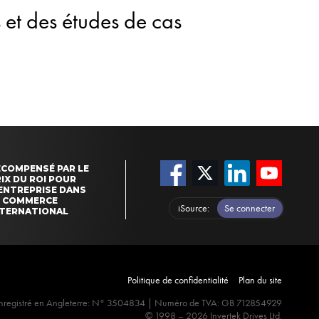
 et des études de cas
ÉCOMPENSÉ PAR LE
IX DU ROI POUR
'ENTREPRISE DANS
E COMMERCE
iSource
Se connecter
NTERNATIONAL
Politique de confidentialité
Plan du site
nregistré en Angleterre: N° 3504834 | Numéro de TVA: GB 712854929
© 1998 – 2026 Invertek Drives Ltd.