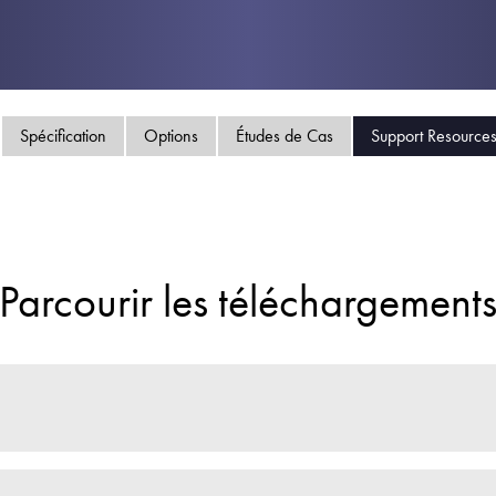
Politique de confident
Plan du site
iSource
Se conne
Spécification
Options
Études de Cas
Support Resource
Parcourir les téléchargement