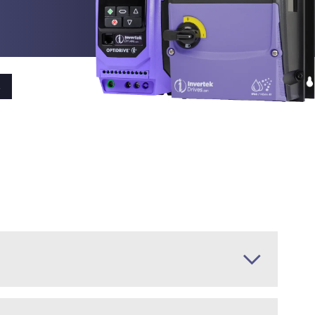
ialité
cter
s
s