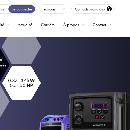
rce
Se connecter
Français
Contacts mondiaux
ité
Actualité
Carrière
À propos
Contact
ence
 V
asée
0.37–37
kW
0.5–50
HP