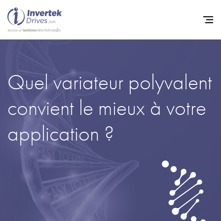
Home
Quel variateur polyvalent
Variateurs de fréquence
convient le mieux à votre
Support
application ?
Durabilité
Actualité
Carrière
À propos
Contact