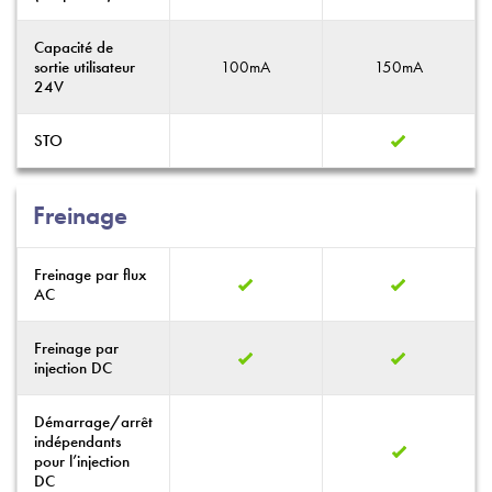
Capacité de
100mA
150mA
sortie utilisateur
24V
STO
Freinage
Freinage par flux
AC
Freinage par
injection DC
Démarrage/arrêt
indépendants
pour l’injection
DC