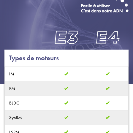
Politique de confidentialité
Plan du site
iSource
Se connecter
Types de moteurs
IM
PM
BLDC
SynRM
LSPM