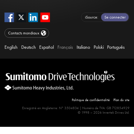
iSource
Se connecter
Contacts mondiaux
English
Deutsch
Español
Français
Italiano
Polski
Português
Politique de confidentialité
Plan du site
Enregistré en Angleterre: N° 3504834 | Numéro de TVA: GB 712854929
© 1998 – 2026 Invertek Drives Ltd.