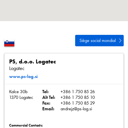
Politique de confidentialité
Plan du site
iSource
Se connecter
Siège social mondial
PS, d.o.o. Logatec
Logatec
www.ps-log.si
Kalce 30b
Tel:
+386 1 750 85 26
1370 Logatec
Alt Tel:
+386 1 750 85 10
Fax:
+386 1 750 85 29
Email:
andrejz@ps-log.si
Commercial Contacts: