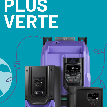
PLUS
Politique de confidentialit
Plan du site
VERTE
iSource
Se connecter