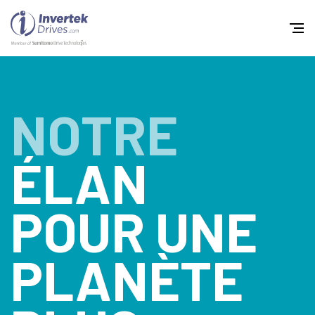
Home
NOTRE
Variateurs de fréquence
Support
ÉLAN
Durabilité
POUR UNE
Actualité
Carrière
PLANÈTE
À propos
Contact