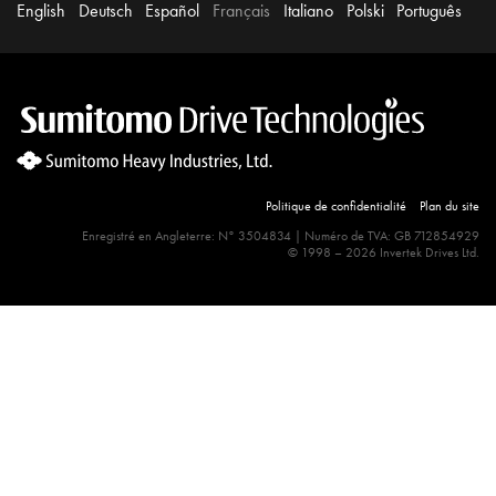
English
Deutsch
Español
Français
Italiano
Polski
Português
Politique de confidentialité
Plan du site
Enregistré en Angleterre: N° 3504834 | Numéro de TVA: GB 712854929
© 1998 – 2026 Invertek Drives Ltd.