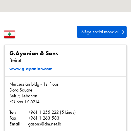
Politique de confidentialité
Plan du site
iSource
Se connecter
Siège social mondial
G.Ayanian & Sons
Beirut
www.g-ayanian.com
Nercessian bldg - 1st Floor
Dora Square
Beirut, Lebanon
PO Box 17-5214
Tel:
+961 1 255 222 (5 Lines)
Fax:
+961 1 263 583
Email:
gasons@dm.net.lb