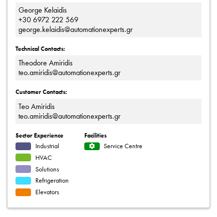
George Kelaidis
+30 6972 222 569
george.kelaidis@automationexperts.gr
Technical Contacts:
Theodore Amiridis
teo.amiridis@automationexperts.gr
Customer Contacts:
Teo Amiridis
teo.amiridis@automationexperts.gr
Sector Experience
Facilities
Industrial
Service Centre
HVAC
Solutions
Refrigeration
Elevators