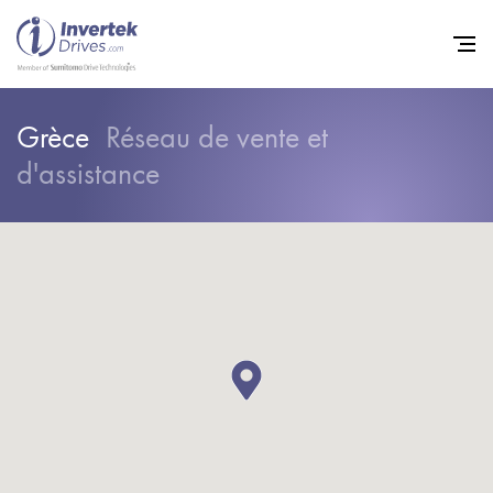
Grèce
Réseau de vente et
Home
d'assistance
Variateurs de fréquence
Support
Durabilité
Actualité
Carrière
À propos
Contact