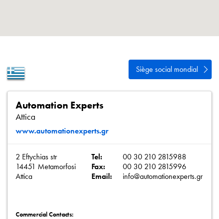
Politique de confidentialité
Plan du site
iSource
Se connecter
Siège social mondial
Automation Experts
Attica
www.automationexperts.gr
2 Eftychias str
Tel:
00 30 210 2815988
14451 Metamorfosi
Fax:
00 30 210 2815996
Attica
Email:
info@automationexperts.gr
Commercial Contacts: