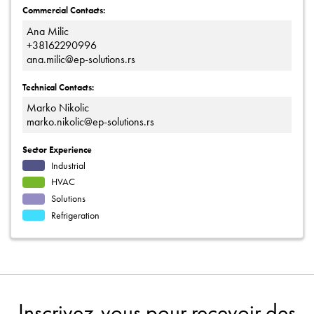
Commercial Contacts:
Ana Milic
+38162290996
ana.milic@ep-solutions.rs
Technical Contacts:
Marko Nikolic
marko.nikolic@ep-solutions.rs
Sector Experience
Industrial
HVAC
Solutions
Refrigeration
Inscrivez-vous pour recevoir des