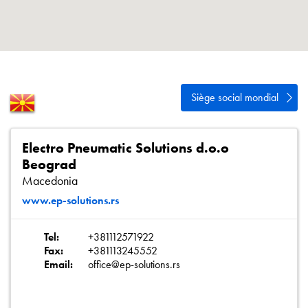
Politique de confidentialité
Plan du site
iSource
Se connecter
Siège social mondial
Electro Pneumatic Solutions d.o.o
Beograd
Macedonia
www.ep-solutions.rs
Tel:
+381112571922
Fax:
+381113245552
Email:
office@ep-solutions.rs