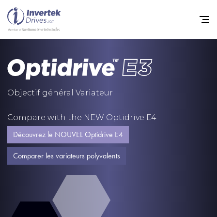
Home
Variateurs de fréquence
Objectif général Variateur
Support
Compare with the NEW Optidrive E4
Durabilité
Découvrez le NOUVEL Optidrive E4
Actualité
Comparer les variateurs polyvalents
Carrière
À propos
Contact