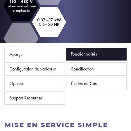
110 – 480 V
Politique de confidentialité
Entrée monophasée
et triphasée
Plan du site
0.37–37
kW
0.5–50
HP
iSource
Se connecter
Fonctionnalités
Aperçu
Configuration du variateur
Spécification
Options
Études de Cas
Support Resources
MISE EN SERVICE SIMPLE