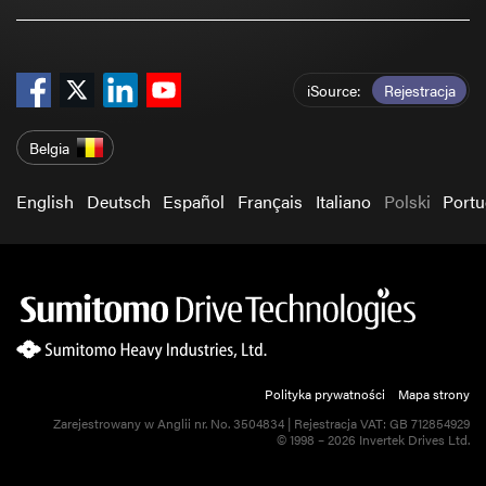
iSource
Rejestracja
Belgia
English
Deutsch
Español
Français
Italiano
Polski
Port
Polityka prywatności
Mapa strony
Zarejestrowany w Anglii nr. No. 3504834 | Rejestracja VAT: GB 712854929
© 1998 – 2026 Invertek Drives Ltd.