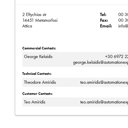
2 Eftychias str
Tel:
00 3
14451 Metamorfosi
Fax:
00 3
Attica
Email:
info@
Commercial Contacts:
George Kelaidis
+30 6972 2
george.kelaidis@automationexp
Technical Contacts:
Theodore Amiridis
teo.amiridis@automationexp
Customer Contacts:
Teo Amiridis
teo.amiridis@automationexp