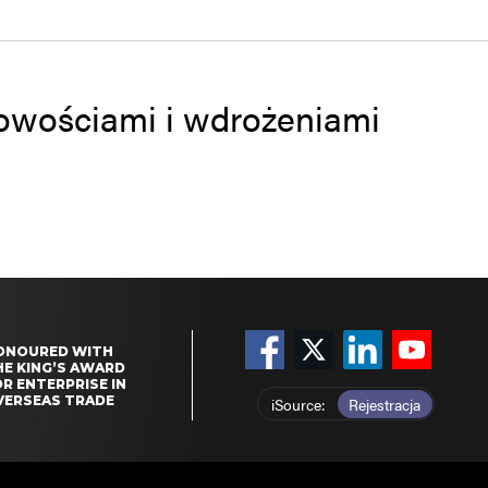
 nowościami i wdrożeniami
ONOURED WITH
HE KING’S AWARD
R ENTERPRISE IN
VERSEAS TRADE
iSource
Rejestracja