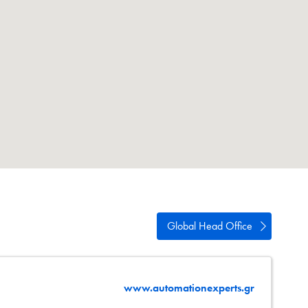
ści
acja
Global Head Office
www.automationexperts.gr