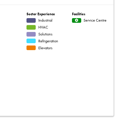
Sector Experience
Facilities
Industrial
Service Centre
HVAC
Solutions
Refrigeration
Elevators