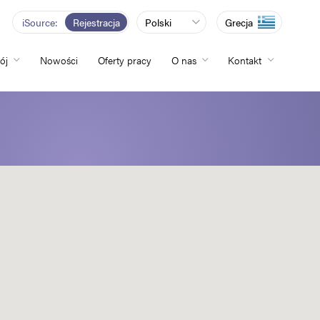
iSource
Rejestracja
Polski
Grecja
ój
Nowości
Oferty pracy
O nas
Kontakt
totliwości
zwój