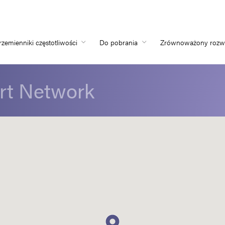
rzemienniki częstotliwości
Do pobrania
Zrównoważony rozw
Home
rt Network
Przemienniki częs
Do pobrania
Zrównoważony ro
Nowości
Oferty pracy
O nas
Kontakt