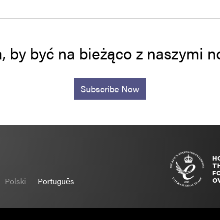
a, by być na bieżąco z naszymi
Subscribe Now
H
T
FO
Polski
Português
O