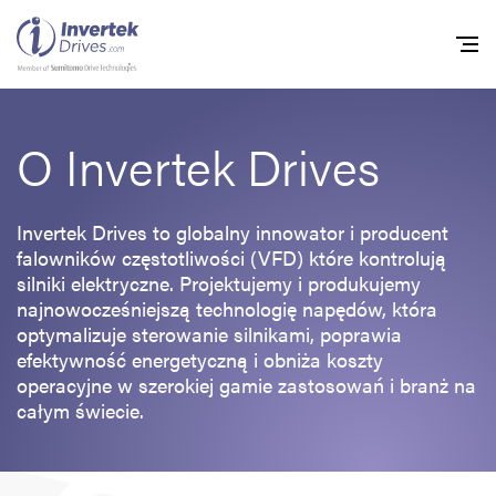
O Invertek Drives
Home
Przemienniki częstot
Invertek Drives to globalny innowator i producent
Do pobrania
falowników częstotliwości (VFD) które kontrolują
silniki elektryczne. Projektujemy i produkujemy
Zrównoważony rozw
najnowocześniejszą technologię napędów, która
optymalizuje sterowanie silnikami, poprawia
Nowości
efektywność energetyczną i obniża koszty
Oferty pracy
operacyjne w szerokiej gamie zastosowań i branż na
całym świecie.
O nas
Kontakt