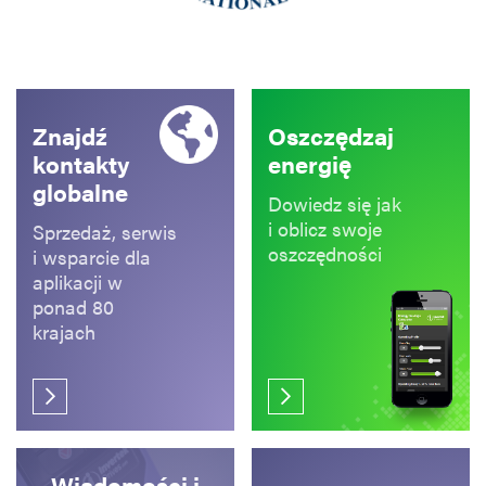
Znajdź
Oszczędzaj
kontakty
energię
globalne
Dowiedz się jak
i oblicz swoje
Sprzedaż, serwis
oszczędności
i wsparcie dla
aplikacji w
ponad 80
krajach
Wiadomości i