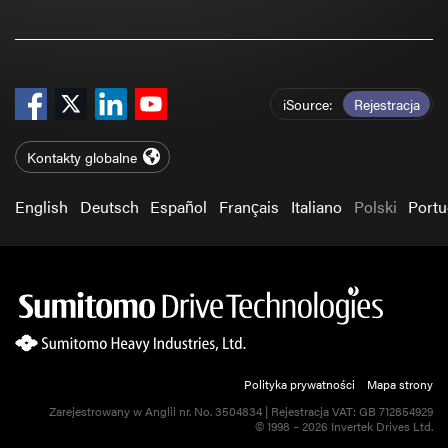
iSource
Rejestracja
Kontakty globalne
English
Deutsch
Español
Français
Italiano
Polski
Port
Polityka prywatności
Mapa strony
Zarejestrowany w Anglii nr. No. 3504834 | Rejestracja VAT: GB 712854929
© 1998 – 2026 Invertek Drives Ltd.