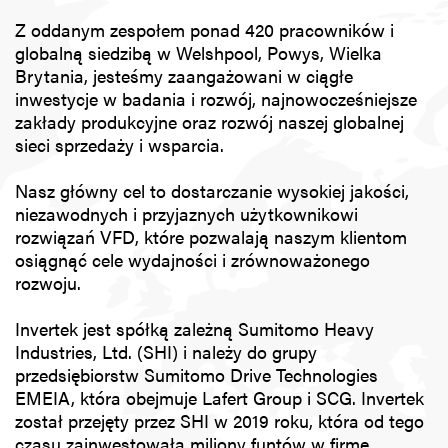
Polityka prywatności
Z oddanym zespołem ponad 420 pracowników i
globalną siedzibą w Welshpool, Powys, Wielka
Mapa strony
Brytania, jesteśmy zaangażowani w ciągłe
inwestycje w badania i rozwój, najnowocześniejsze
iSource
Rejestracja
zakłady produkcyjne oraz rozwój naszej globalnej
sieci sprzedaży i wsparcia.
Nasz główny cel to dostarczanie wysokiej jakości,
niezawodnych i przyjaznych użytkownikowi
rozwiązań VFD, które pozwalają naszym klientom
osiągnąć cele wydajności i zrównoważonego
rozwoju.
Invertek jest spółką zależną Sumitomo Heavy
Industries, Ltd. (SHI) i należy do grupy
przedsiębiorstw Sumitomo Drive Technologies
EMEIA, która obejmuje Lafert Group i SCG. Invertek
został przejęty przez SHI w 2019 roku, która od tego
czasu zainwestowała miliony funtów w firmę,