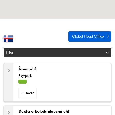
Polityka prywatności
Mapa strony
iSource
Rejestracja
Global Head Office
Filter:
Ísmar ehf
Reykjavík
HVA
C
more
Dexta orkutæknilausnir ehf