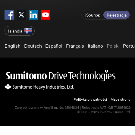
iSource
Rejestracja
Islandia
English
Deutsch
Español
Français
Italiano
Polski
Port
Polityka prywatności
Mapa strony
Zarejestrowany w Anglii nr. No. 3504834 | Rejestracja VAT: GB 712854929
© 1998 – 2026 Invertek Drives Ltd.