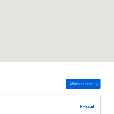
vacy
e
Ufficio centrale
hiflex.nl