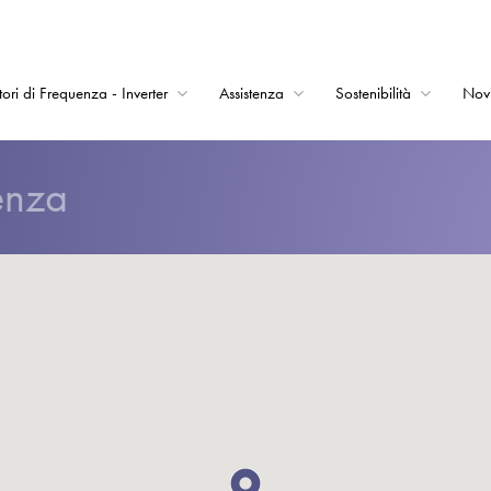
tori di Frequenza - Inverter
Assistenza
Sostenibilità
Nov
Home
enza
Convertitori di Frequ
Assistenza
Sostenibilità
Novità
Opportunità di lavor
Informazioni
Contatti