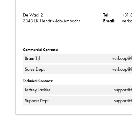
De Wadi 2
Tel:
+31 
3343 LK Hendrik-Ido-Ambacht
Email:
verko
Commercial Contacts:
Bram Tijl
verkoop@hi
Sales Dept.
verkoop@hi
Technical Contacts:
Jeffrey Jaakke
support@h
Support Dept.
support@h