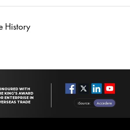
e History
ONOURED WITH
HE KING’S AWARD
R ENTERPRISE IN
VERSEAS TRADE
iSource
Accedere