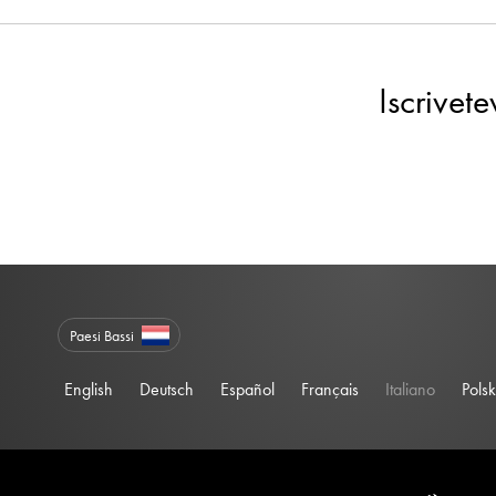
Iscrivet
Paesi Bassi
English
Deutsch
Español
Français
Italiano
Polsk