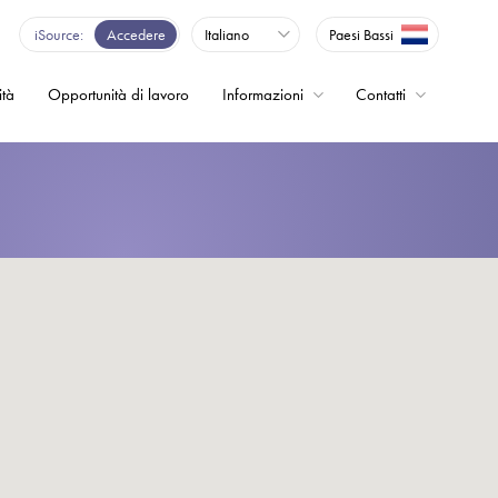
iSource
Accedere
Italiano
Paesi Bassi
ità
Opportunità di lavoro
Informazioni
Contatti
enza - Inverter
o