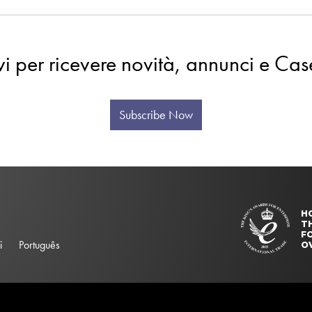
evi per ricevere novità, annunci e Cas
Subscribe Now
H
T
FO
i
Português
O