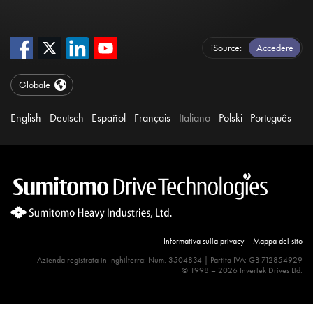
iSource
Accedere
Globale
English
Deutsch
Español
Français
Italiano
Polski
Português
Informativa sulla privacy
Mappa del sito
Azienda registrata in Inghilterra: Num. 3504834 | Partita IVA: GB 712854929
© 1998 – 2026 Invertek Drives Ltd.