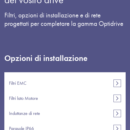
Informativa sulla pr
Mappa del sito
Filtri, opzioni di installazione e di rete
progettati per completare la gamma Optidrive
iSource
Acceder
Opzioni di installazione
Filtri EMC
Filtri lato Motore
Induttanze di rete
Parasole IP66