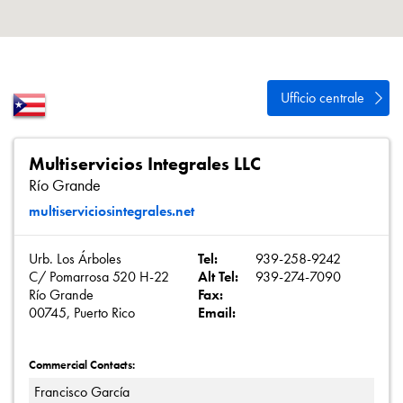
Informativa sulla privacy
Mappa del sito
iSource
Accedere
Ufficio centrale
Multiservicios Integrales LLC
Río Grande
multiserviciosintegrales.net
Urb. Los Árboles
Tel:
939-258-9242
C/ Pomarrosa 520 H-22
Alt Tel:
939-274-7090
Río Grande
Fax:
00745, Puerto Rico
Email:
Commercial Contacts:
Francisco García