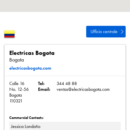
Informativa sulla privacy
Mappa del sito
iSource
Accedere
Ufficio centrale
Electricas Bogota
Bogota
electricasbogota.com
Calle 16
Tel:
344 48 88
No. 12-56
Email:
ventas@electricasbogota.com
Bogota
110321
Commercial Contacts:
Jessica Londoño