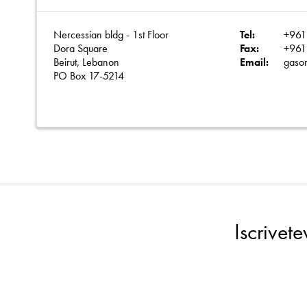
Nercessian bldg - 1st Floor
Tel:
+961 
Dora Square
Fax:
+961
Beirut, Lebanon
Email:
gaso
PO Box 17-5214
Iscrivet