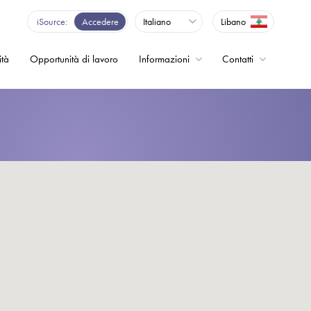
iSource
Accedere
Italiano
Libano
ità
Opportunità di lavoro
Informazioni
Contatti
enza - Inverter
o