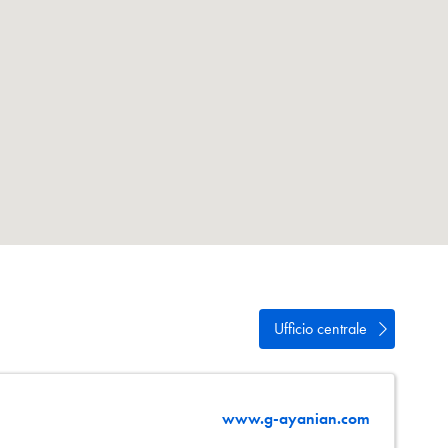
vacy
e
Ufficio centrale
www.g-ayanian.com