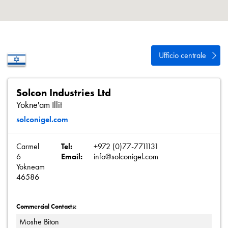
Informativa sulla privacy
Mappa del sito
iSource
Accedere
Ufficio centrale
Solcon Industries Ltd
Yokne'am Illit
solconigel.com
Carmel
Tel:
+972 (0)77-7711131
6
Email:
info@solconigel.com
Yokneam
46586
Commercial Contacts:
Moshe Biton