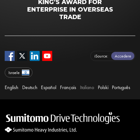
KING’S AWARD FOR
ENTERPRISE IN OVERSEAS
TRADE
iSource
Accedere
Israele
English
Deutsch
Español
Français
Italiano
Polski
Português