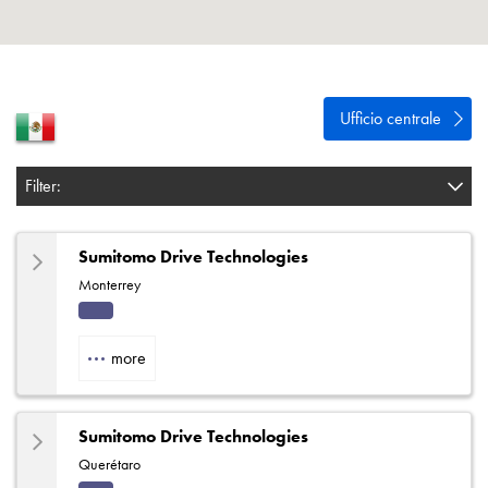
Informativa sulla privacy
Mappa del sito
iSource
Accedere
Ufficio centrale
Filter:
Sumitomo Drive Technologies
Monterrey
Indu
strial
more
Sumitomo Drive Technologies
Querétaro