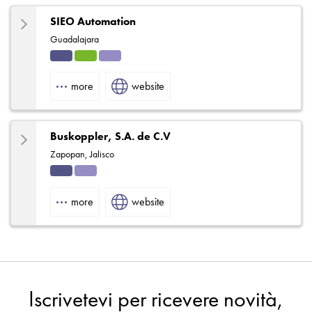
SIEO Automation
Guadalajara
Indu
HVA
Solut
strial
C
ions
more
website
Buskoppler, S.A. de C.V
Zapopan, Jalisco
Indu
Solut
strial
ions
more
website
Iscrivetevi per ricevere novità,