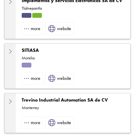
Implementos y Servicios Electronicos SA de CV
Tlalnepantla
Indu
HVA
strial
C
more
website
SITIASA
Morelia
Solut
ions
more
website
Trevino Industrial Automation SA de CV
Monterrey
more
website