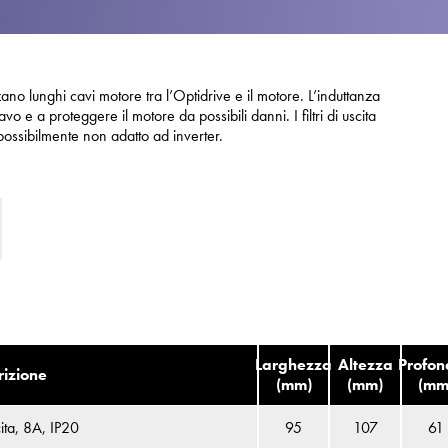
Informativa sulla pri
Mappa del sito
iSource
Acceder
lizzano lunghi cavi motore tra l’Optidrive e il motore. L’induttanza
vo e a proteggere il motore da possibili danni. I filtri di uscita
possibilmente non adatto ad inverter.
Larghezza
Altezza
Profon
rizione
(mm)
(mm)
(mm
scita, 8A, IP20
95
107
61