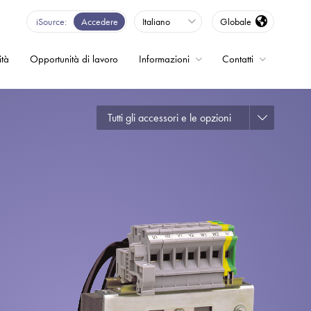
iSource
Accedere
Italiano
Globale
ità
Opportunità di lavoro
Informazioni
Contatti
Tutti gli accessori e le opzioni
enza - Inverter
o