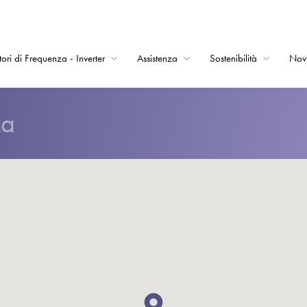
tori di Frequenza - Inverter
Assistenza
Sostenibilità
Nov
Home
za
Convertitori di Frequ
Assistenza
Sostenibilità
Novità
Opportunità di lavor
Informazioni
Contatti