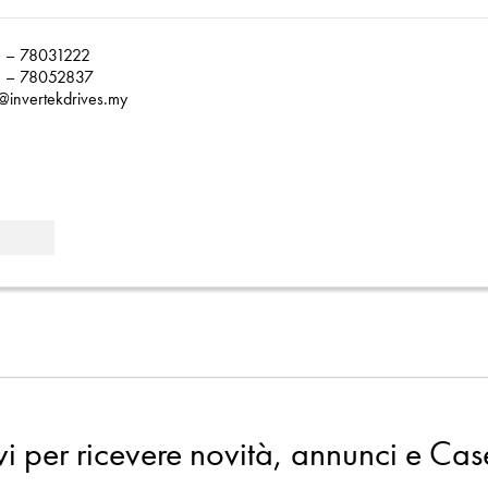
 – 78031222
 – 78052837
@invertekdrives.my
evi per ricevere novità, annunci e Cas