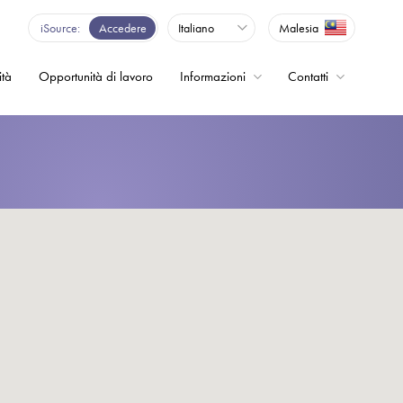
iSource
Accedere
Italiano
Malesia
ità
Opportunità di lavoro
Informazioni
Contatti
enza - Inverter
o