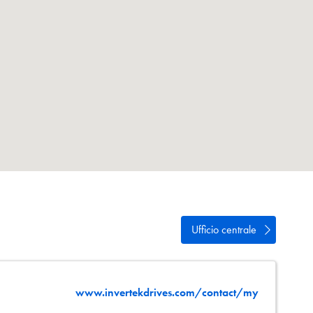
vacy
e
Ufficio centrale
www.invertekdrives.com/contact/my