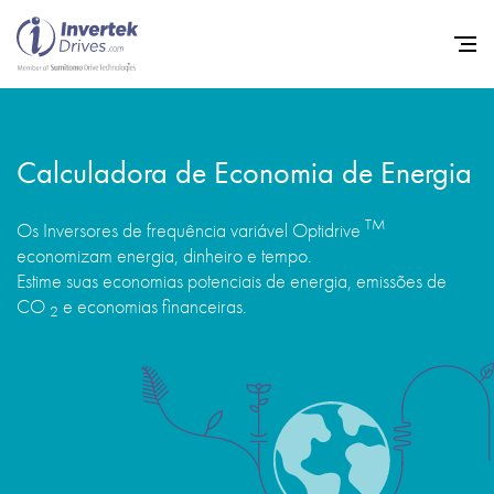
Início
Calculadora de Economia de Energia
Inversores de frequência va
TM
Os Inversores de frequência variável Optidrive
Suporte
economizam energia, dinheiro e tempo.
Estime suas economias potenciais de energia, emissões de
Sustentabilidade
CO
e economias financeiras.
2
Notícias
Carreiras
Sobre
Contato