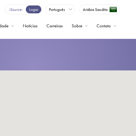
iSource
Logar
Português
Arábia Saudita
idade
Notícias
Carreiras
Sobre
Contato
ncia variável