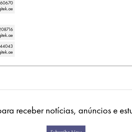
760670
itek.ae
208716
itek.ae
244043
itek.ae
para receber notícias, anúncios e es