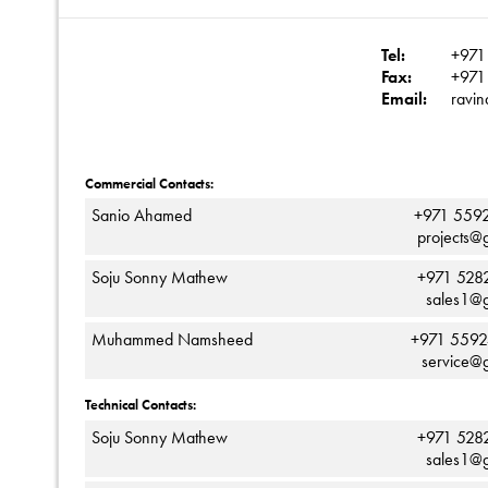
Tel:
+971 
Fax:
+971 
Email:
ravin
Commercial Contacts:
Sanio Ahamed
+971 559
projects@g
Soju Sonny Mathew
+971 528
sales1@g
Muhammed Namsheed
+971 559
service@g
Technical Contacts:
Soju Sonny Mathew
+971 528
sales1@g