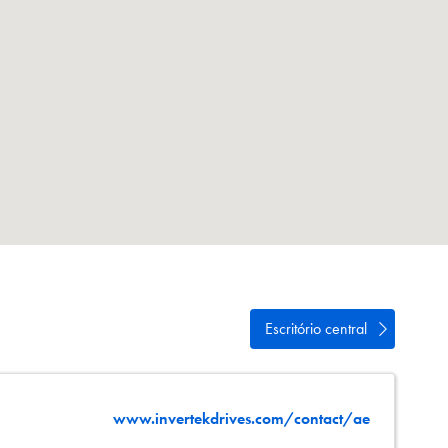
de
Escritório central
www.invertekdrives.com/contact/ae