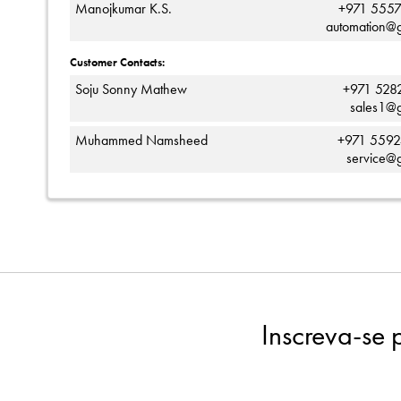
Manojkumar K.S.
+971 555
automation@g
Customer Contacts:
Soju Sonny Mathew
+971 528
sales1@g
Muhammed Namsheed
+971 559
service@g
Inscreva-se 