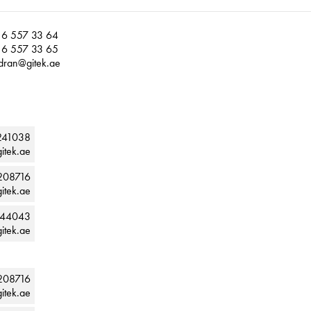
6 557 33 64
6 557 33 65
dran@gitek.ae
241038
itek.ae
208716
itek.ae
244043
itek.ae
208716
itek.ae