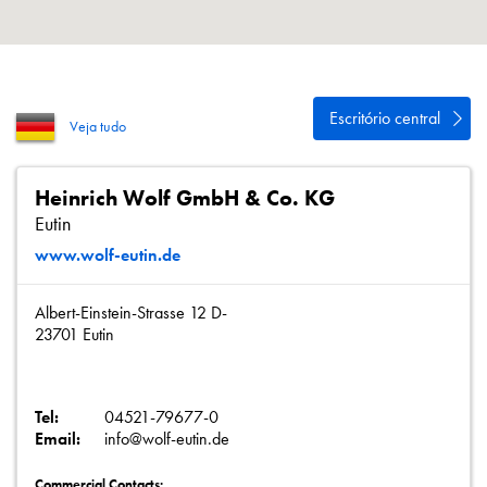
Política de Privacidade
Mapa do site
iSource
Logar
Escritório central
Veja tudo
Heinrich Wolf GmbH & Co. KG
Eutin
www.wolf-eutin.de
Albert-Einstein-Strasse 12 D-
23701 Eutin
Tel:
04521-79677-0
Email:
info@wolf-eutin.de
Commercial Contacts: