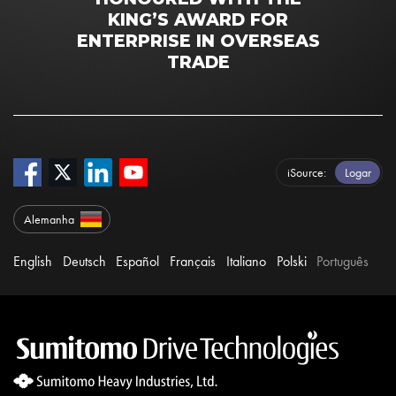
KING’S AWARD FOR
ENTERPRISE IN OVERSEAS
TRADE
iSource
Logar
Alemanha
English
Deutsch
Español
Français
Italiano
Polski
Português