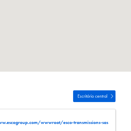
de
Escritório central
w.escogroup.com/wwwroot/esco-transmissions-sas