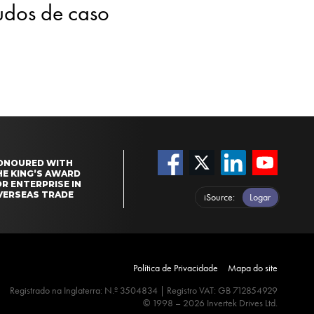
tudos de caso
ONOURED WITH
HE KING’S AWARD
R ENTERPRISE IN
VERSEAS TRADE
iSource
Logar
Política de Privacidade
Mapa do site
Registrado na Inglaterra: N.º 3504834 | Registro VAT: GB 712854929
© 1998 – 2026 Invertek Drives Ltd.