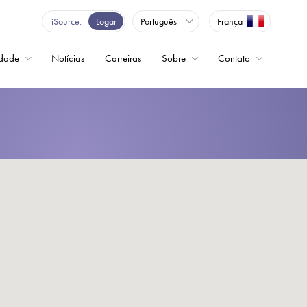
iSource
Logar
Português
França
idade
Notícias
Carreiras
Sobre
Contato
ncia variável