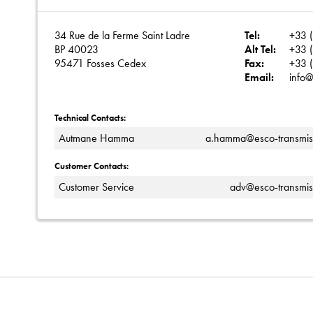
34 Rue de la Ferme Saint Ladre
Tel:
+33 (
BP 40023
Alt Tel:
+33 (
95471 Fosses Cedex
Fax:
+33 (
Email:
info@
Technical Contacts:
Autmane Hamma
a.hamma@esco-transmiss
Customer Contacts:
Customer Service
adv@esco-transmiss