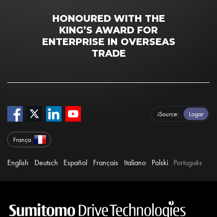
HONOURED WITH THE
KING’S AWARD FOR
ENTERPRISE IN OVERSEAS
TRADE
iSource
Logar
França
English
Deutsch
Español
Français
Italiano
Polski
Português