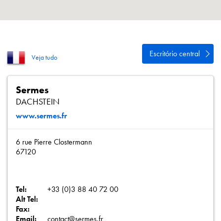
Política de Privacidade
Mapa do site
iSource
Logar
Escritório central
Veja tudo
Sermes
DACHSTEIN
www.sermes.fr
6 rue Pierre Clostermann
67120
Tel:
+33 (0)3 88 40 72 00
Alt Tel:
Fax:
Email:
contact@sermes.fr