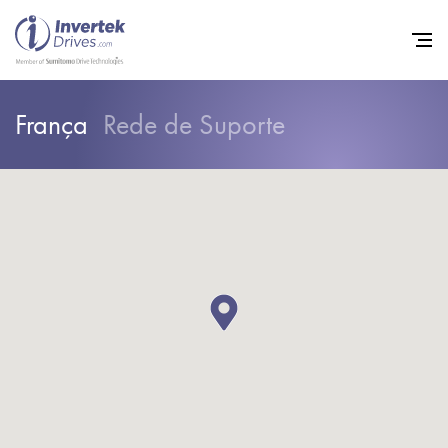
França
Rede de Suporte
Início
Inversores de frequência va
Suporte
Sustentabilidade
Notícias
Carreiras
Sobre
Contato