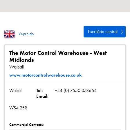
Política de Privacidade
Mapa do site
iSource
Logar
Escritório central
Veja tudo
The Motor Control Warehouse - West
Midlands
Walsall
www.motorcontrolwarehouse.co.uk
Walsall
Tel:
+44 (0) 7550 078664
Email:
WS4 2ER
Commercial Contacts: