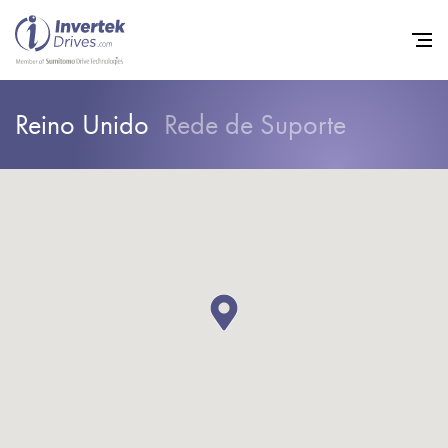
Reino Unido
Rede de Suporte
Início
Inversores de frequência va
Suporte
Sustentabilidade
Notícias
Carreiras
Sobre
Contato