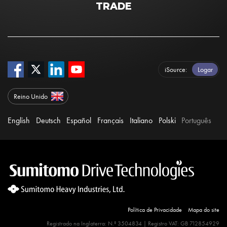
TRADE
iSource
Logar
Reino Unido
English
Deutsch
Español
Français
Italiano
Polski
Português
Política de Privacidade
Mapa do site
Site Search 360 Error:
There is no input element for the
Registrado na Inglaterra: N.º 3504834 | Registro VAT: GB 712854929